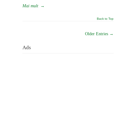
Mai mult
→
Back to Top
Older Entries →
Ads