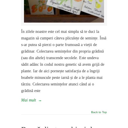
În zilele noastre este cel mai simplu să te duci la
magazin să cumperi câteva pliculețe de semințe. Însă
s-ar putea să pierzi o parte frumoasă a vieții de
grădinar. Colectarea semințelor din propria grădină
(sau din altele) transcende secolele. Este undeva
sădit adânc în codul nostru genetic să avem grijă de
plante. Iar de aici pornește satisfacția de a îngriji
boabele minuscule peste iarnă și de a le planta mai
târziu. Colectarea semințelor atunci când ai o
grădină este
Mai mult
→
Back to Top