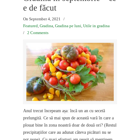
e de făcut
On September 4, 2021
/
Featured
,
Gradina
,
Gradina pe luni
,
Utile in gradina
/
2 Comments
Anul trecut începeam așa: încă un an cu secetă
prelungită. Ce să mai spun de această vară în care a
plouat bine în zona noastră doar de două ori? (Restul
precipitațiilor care au adunat câteva picături nu se
pot pune). Cu mari eforturi am reușit să menținem