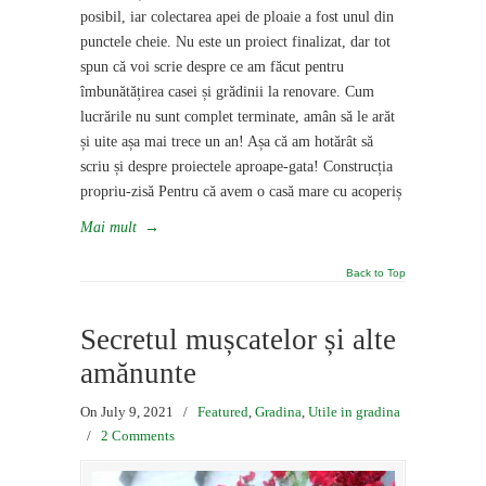
posibil, iar colectarea apei de ploaie a fost unul din
punctele cheie. Nu este un proiect finalizat, dar tot
spun că voi scrie despre ce am făcut pentru
îmbunătățirea casei și grădinii la renovare. Cum
lucrările nu sunt complet terminate, amân să le arăt
și uite așa mai trece un an! Așa că am hotărât să
scriu și despre proiectele aproape-gata! Construcția
propriu-zisă Pentru că avem o casă mare cu acoperiș
Mai mult
→
Back to Top
Secretul mușcatelor și alte
amănunte
On July 9, 2021
/
Featured
,
Gradina
,
Utile in gradina
/
2 Comments