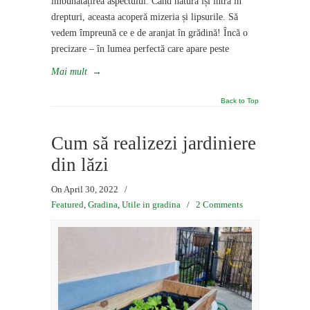
îmbunătățirea aspectului. Când natura își intră în
drepturi, aceasta acoperă mizeria și lipsurile. Să
vedem împreună ce e de aranjat în grădină! Încă o
precizare – în lumea perfectă care apare peste
Mai mult
→
Back to Top
Cum să realizezi jardiniere
din lăzi
On April 30, 2022
/
Featured
,
Gradina
,
Utile in gradina
/
2 Comments