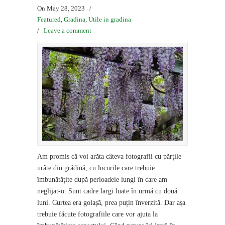
On May 28, 2023
/
Featured
,
Gradina
,
Utile in gradina
/
Leave a comment
Am promis că voi arăta câteva fotografii cu părțile
urâte din grădină, cu locurile care trebuie
îmbunătățite după perioadele lungi în care am
neglijat-o. Sunt cadre largi luate în urmă cu două
luni. Curtea era golașă, prea puțin înverzită. Dar așa
trebuie făcute fotografiile care vor ajuta la