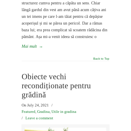
structurez cumva pentru a căpăta un sens. Chiar
lângă gardul din vest am avut până acum câțiva ani
un tei imens pe care l-am tăiat pentru că depășise
acoperișul și mi se părea un pericol. Dar a rămas
baza lui; era prea complicat să scoatem rădăcina din
pământ. Așa mi-a venit ideea să construiesc o
Mai mult
→
Back to Top
Obiecte vechi
recondiționate pentru
grădină
On July 24, 2021
/
Featured
,
Gradina
,
Utile in gradina
/
Leave a comment