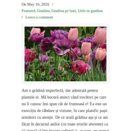
On May 16, 2026
/
Featured
,
Gradina
,
Gradina pe luni
,
Utile in gradina
/
Leave a comment
Am o grădină imperfectă, dar admirată pentru
plantele ei. Mă bucură atunci când trecători pe care
nu îi cunosc îmi spun cât de frumoasă e! Ea este un
exercițiu de răbdare și viziune, în care planific pașii
următori cu atenție. De ce arată grădina așa și ce am
făcut în decursul anilor (cu toate erorile aferente) ca
să ajungă să îmi bucure sufletul și, se pare, nu numai