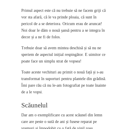
Primul aspect este că nu trebuie să ne facem griji că
vor sta afară, că le va prinde ploaia, că sunt în
pericol de a se deteriora. Oricum erau de aruncat!
Noi doar le dăm o nouă șansă pentru a se integra în
decor și a ne fi de folos.
Trebuie doar să avem mintea deschisă și să nu ne
speriem de aspectul inițial respingător. E uimitor ce
poate face un simplu strat de vopsea!
Toate aceste vechituri au primit o nouă față și s-au
transformat în suporturi pentru plantele din grădină.
Îmi pare rău că nu le-am fotografiat pe toate înainte
de a le vopsi.
Scăunelul
Dar am o exemplificare cu acest scăunel din lemn
care are peste o sută de ani și fusese reparat pe
vremuri și împodobit cu o față de vinil roșu.