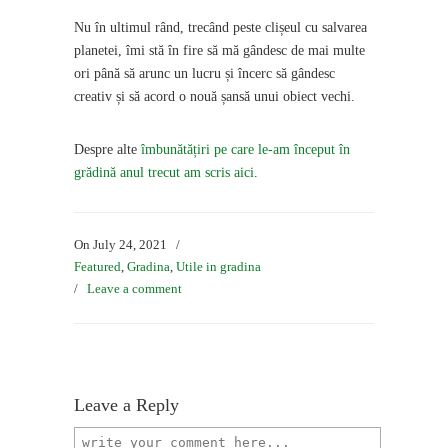
Nu în ultimul rând, trecând peste clișeul cu salvarea
planetei, îmi stă în fire să mă gândesc de mai multe
ori până să arunc un lucru și încerc să gândesc
creativ și să acord o nouă șansă unui obiect vechi.
Despre alte
îmbunătățiri pe care le-am început în
grădină anul trecut am scris aici
.
On July 24, 2021
/
Featured
,
Gradina
,
Utile in gradina
/
Leave a comment
Leave a Reply