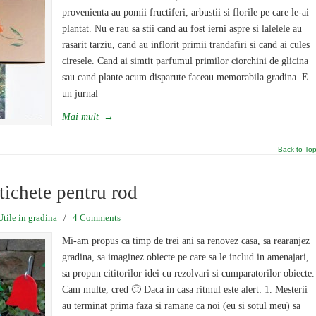
provenienta au pomii fructiferi, arbustii si florile pe care le-ai
plantat. Nu e rau sa stii cand au fost ierni aspre si lalelele au
rasarit tarziu, cand au inflorit primii trandafiri si cand ai cules
ciresele. Cand ai simtit parfumul primilor ciorchini de glicina
sau cand plante acum disparute faceau memorabila gradina. E
un jurnal
Mai mult
→
Back to To
etichete pentru rod
Utile in gradina
/
4 Comments
Mi-am propus ca timp de trei ani sa renovez casa, sa rearanjez
gradina, sa imaginez obiecte pe care sa le includ in amenajari,
sa propun cititorilor idei cu rezolvari si cumparatorilor obiecte.
Cam multe, cred 🙂 Daca in casa ritmul este alert: 1. Mesterii
au terminat prima faza si ramane ca noi (eu si sotul meu) sa