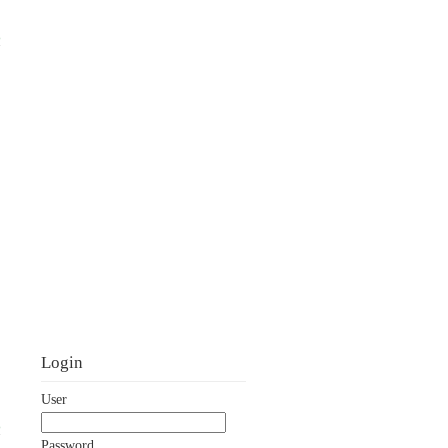
p
Login
User
p
Password