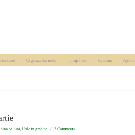
rea casei
Organizarea mesei
Timp liber
Gradina
Ajutoa
artie
dina pe luni
,
Utile in gradina
/
2 Comments