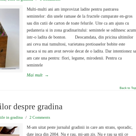
Multi-multi ani am improvizat ladite pentru pastrarea
semintelor: din unele ramase de la fructele cumparate en-gros
sau din cutii de carton de toate felurile. Uite ca am ajuns cu
pedanteria si in zona gradinaritului: semintele se odihnesc acum
intr-o ladita de bonton. Deocamdata, din pricina ultimilor
ani ceva mai tumultosi, varietatea pretioaselor bobite este
saraca si nu am avut nevoie decat de o ladita. Dar intentionez s
am cate una pentru: flori, legume, mirodenii. Pentru ca
semintele
Mai mult
→
Back to To
ilor despre gradina
tile in gradina
/
2 Comments
M-am uitat peste jurnalul gradinii in care am strans, sporadic,
date inca din 2004. Nu e rau, mi-am zis. Nu e rau sa stii ce