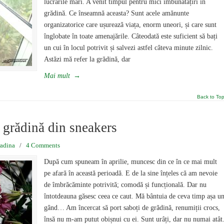
lucrările mari. A venit timpul pentru mici îmbunătățiri în
grădină. Ce înseamnă aceasta? Sunt acele amănunte
organizatorice care ușurează viața, enorm uneori, și care sunt
înglobate în toate amenajările. Câteodată este suficient să bați
un cui în locul potrivit și salvezi astfel câteva minute zilnic.
Astăzi mă refer la grădină, dar
Mai mult
→
Back to To
 grădină din sneakers
radina
/
4 Comments
După cum spuneam în aprilie, muncesc din ce în ce mai mult
pe afară în această perioadă. E de la sine înțeles că am nevoie
de îmbrăcăminte potrivită; comodă și funcțională. Dar nu
întotdeauna găsesc ceea ce caut. Mă bântuia de ceva timp așa u
gând… Am încercat să port saboți de grădină, renumiții crocs,
însă nu m-am putut obișnui cu ei. Sunt urâți, dar nu numai atât