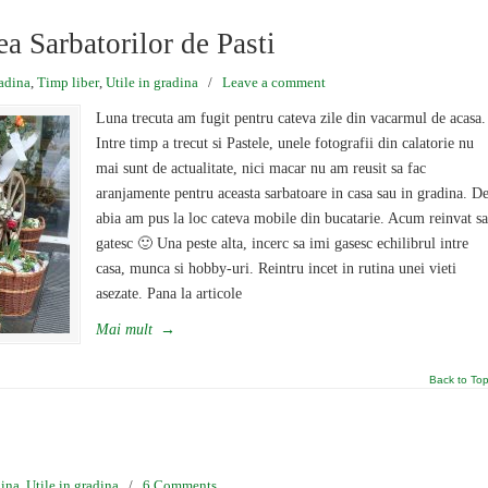
a Sarbatorilor de Pasti
adina
,
Timp liber
,
Utile in gradina
/
Leave a comment
Luna trecuta am fugit pentru cateva zile din vacarmul de acasa.
Intre timp a trecut si Pastele, unele fotografii din calatorie nu
mai sunt de actualitate, nici macar nu am reusit sa fac
aranjamente pentru aceasta sarbatoare in casa sau in gradina. D
abia am pus la loc cateva mobile din bucatarie. Acum reinvat sa
gatesc 🙂 Una peste alta, incerc sa imi gasesc echilibrul intre
casa, munca si hobby-uri. Reintru incet in rutina unei vieti
asezate. Pana la articole
Mai mult
→
Back to To
ina
,
Utile in gradina
/
6 Comments