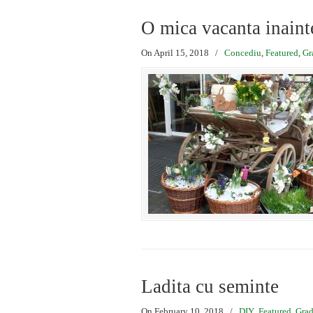
O mica vacanta inainte
On April 15, 2018
/
Concediu
,
Featured
,
Gr
Ladita cu seminte
On February 10, 2018
/
DIY
,
Featured
,
Grad