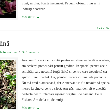
Sunt, în plus, foarte incomozi. Papucii obișnuiți nu ar fi
indicați deoarece
Mai mult
→
Back to To
dină
le in gradina
/
3 Comments
Așa cum în casă caut soluții pentru întreținerea facilă a acesteia
am aceleași preocupări pentru grădină. În special pentru acele
activități care necesită forță fizică și pentru care trebuie să cer
ajutorul unui bărbat. Da, plantări ușoare cu uneltele potrivite.
Nu mă cred o amazoană, dar e enervant să fiu nevoită să apelez
mereu la cineva pentru săpat. Am găsit mai demult o unealtă
perfectă pentru plantări ușoare: burghiul de pământ. De la
Fiskars. Am de la ei, de mulți
Mai mult
→