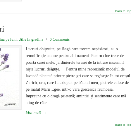
Back to To
ri
ina pe luni
,
Utile in gradina
/
6 Comments
Lucruri obișnuite, pe lângă care trecem nepăsători, au o
semnificație anume pentru alți oameni. Pentru cine trece de
poarta casei mele, jardinierele terasei de la intrare înseamnă
niște lucruri drăguțe. Pentru mine reprezintă: modelul de
lavandă plantată printre pietre gri care se regăsește în tot orașul
Zurich, oraș care l-a adoptat pe băiatul meu; pietrele culese de
pe malul Mării Egee, într-o vară grecească frumoasă,
împreună cu o dragă prietenă; amintiri și sentimente care mă
ating de câte
Mai mult
→
Back to To