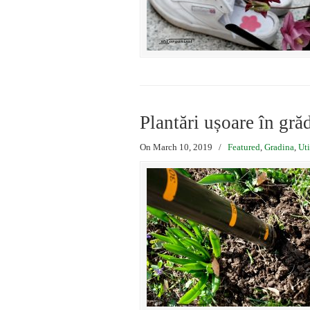
Plantări ușoare în gră
On March 10, 2019
/
Featured
,
Gradina
,
Uti