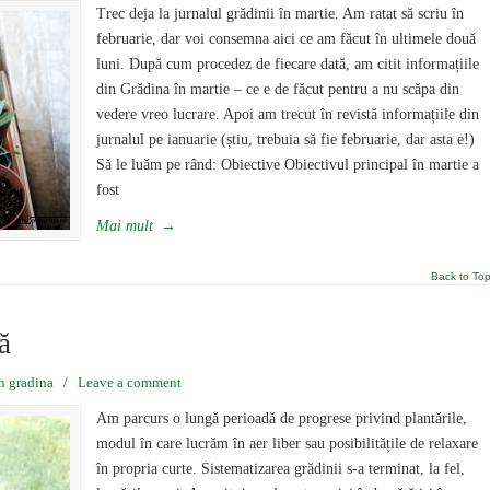
Trec deja la jurnalul grădinii în martie. Am ratat să scriu în
februarie, dar voi consemna aici ce am făcut în ultimele două
luni. După cum procedez de fiecare dată, am citit informațiile
din Grădina în martie – ce e de făcut pentru a nu scăpa din
vedere vreo lucrare. Apoi am trecut în revistă informațiile din
jurnalul pe ianuarie (știu, trebuia să fie februarie, dar asta e!)
Să le luăm pe rând: Obiective Obiectivul principal în martie a
fost
Mai mult
→
Back to To
ă
in gradina
/
Leave a comment
Am parcurs o lungă perioadă de progrese privind plantările,
modul în care lucrăm în aer liber sau posibilitățile de relaxare
în propria curte. Sistematizarea grădinii s-a terminat, la fel,