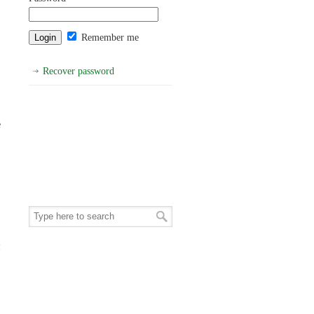
Remember me
Recover password
e
p