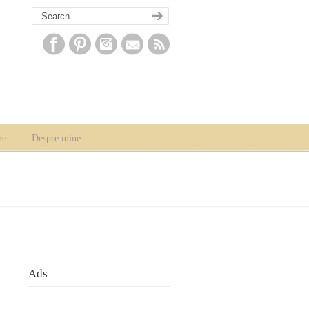
re
Despre mine
Ads