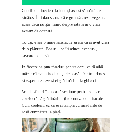
Copiii mei locuiesc la bloc și aspiră să mănânce
sănătos. Îmi dau seama că e greu să crești vegetale
acasă dacă nu știi nimic despre asta și ai o viață
extrem de ocupată.
Totuși, e așa o mare satisfacție să știi că ai avut grijă
de o plăntuță! Bonus – ea îți aduce, eventual,
savoare pe masă.
În fiecare an pun răsaduri pentru copii ca să aibă
măcar câteva mirodenii și de acasă. Dar îmi doresc
să experimenteze și ei grădinăritul la ghiveci.
Voi da sfaturi în această secțiune pentru cei care
consideră că grădinăritul ține cumva de miracole.
Cum credeam eu că se întâmplă cu răsadurile de
roșii cumpărate la piață.