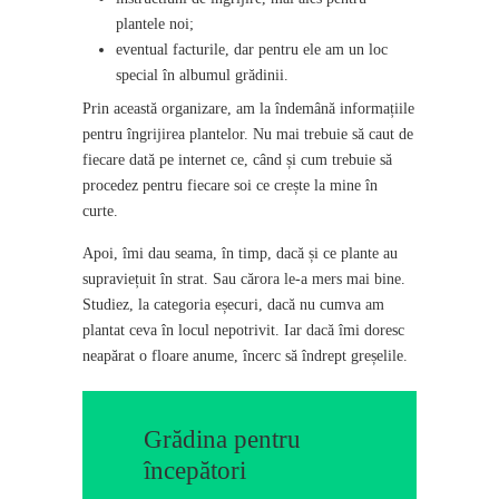
plantele noi;
eventual facturile, dar pentru ele am un loc
special în albumul grădinii.
Prin această organizare, am la îndemână informațiile
pentru îngrijirea plantelor. Nu mai trebuie să caut de
fiecare dată pe internet ce, când și cum trebuie să
procedez pentru fiecare soi ce crește la mine în
curte.
Apoi, îmi dau seama, în timp, dacă și ce plante au
supraviețuit în strat. Sau cărora le-a mers mai bine.
Studiez, la categoria eșecuri, dacă nu cumva am
plantat ceva în locul nepotrivit. Iar dacă îmi doresc
neapărat o floare anume, încerc să îndrept greșelile.
Grădina pentru
începători