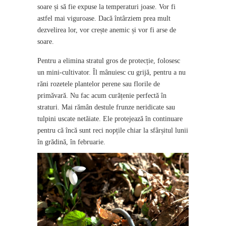
soare și să fie expuse la temperaturi joase. Vor fi
astfel mai viguroase. Dacă întârziem prea mult
dezvelirea lor, vor crește anemic și vor fi arse de
soare.
Pentru a elimina stratul gros de protecție, folosesc
un mini-cultivator. Îl mânuiesc cu grijă, pentru a nu
răni rozetele plantelor perene sau florile de
primăvară. Nu fac acum curățenie perfectă în
straturi. Mai rămân destule frunze neridicate sau
tulpini uscate netăiate. Ele protejează în continuare
pentru că încă sunt reci nopțile chiar la sfârșitul lunii
în grădină, în februarie.