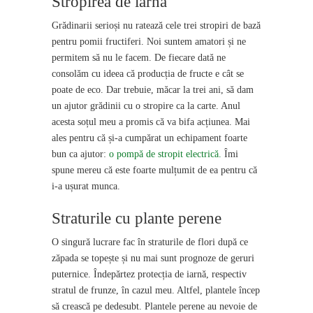
Stropirea de iarnă
Grădinarii serioși nu ratează cele trei stropiri de bază
pentru pomii fructiferi. Noi suntem amatori și ne
permitem să nu le facem. De fiecare dată ne
consolăm cu ideea că producția de fructe e cât se
poate de eco. Dar trebuie, măcar la trei ani, să dam
un ajutor grădinii cu o stropire ca la carte. Anul
acesta soțul meu a promis că va bifa acțiunea. Mai
ales pentru că și-a cumpărat un echipament foarte
bun ca ajutor:
o pompă de stropit electrică.
Îmi
spune mereu că este foarte mulțumit de ea pentru că
i-a ușurat munca.
Straturile cu plante perene
O singură lucrare fac în straturile de flori după ce
zăpada se topește și nu mai sunt prognoze de geruri
puternice. Îndepărtez protecția de iarnă, respectiv
stratul de frunze, în cazul meu. Altfel, plantele încep
să crească pe dedesubt. Plantele perene au nevoie de