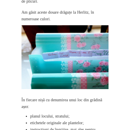
de plicuri.
Am găsit aceste dosare drăguțe la Herlitz, în
numeroase culori.
În fiecare nișă cu denumirea unui loc din grădină
așez:
planul locului, stratului;
etichetele originale ale plantelor;
instructiuni de îngrijire, mai ales pentru