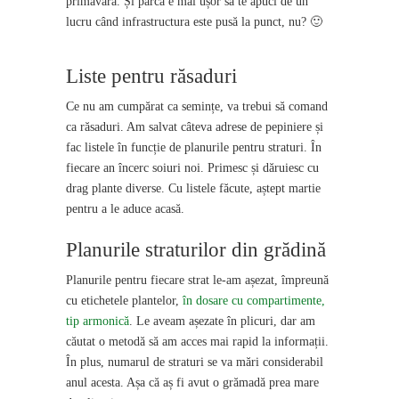
primăvară. Și parcă e mai ușor să te apuci de un
lucru când infrastructura este pusă la punct, nu? 🙂
Liste pentru răsaduri
Ce nu am cumpărat ca semințe, va trebui să comand
ca răsaduri. Am salvat câteva adrese de pepiniere și
fac listele în funcție de planurile pentru straturi. În
fiecare an încerc soiuri noi. Primesc și dăruiesc cu
drag plante diverse. Cu listele făcute, aștept martie
pentru a le aduce acasă.
Planurile straturilor din grădină
Planurile pentru fiecare strat le-am așezat, împreună
cu etichetele plantelor,
în dosare cu compartimente,
tip armonică
. Le aveam așezate în plicuri, dar am
căutat o metodă să am acces mai rapid la informații.
În plus, numarul de straturi se va mări considerabil
anul acesta. Așa că aș fi avut o grămadă prea mare