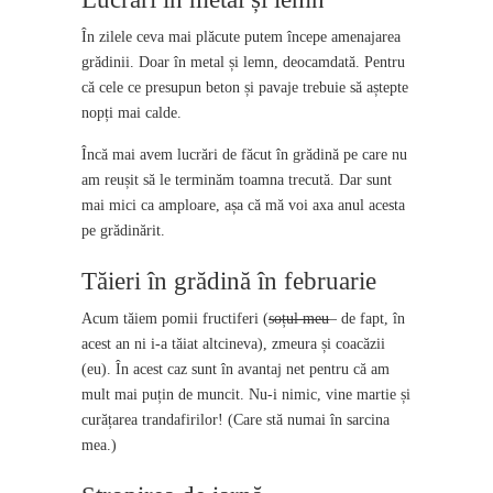
În zilele ceva mai plăcute putem începe amenajarea
grădinii. Doar în metal și lemn, deocamdată. Pentru
că cele ce presupun beton și pavaje trebuie să aștepte
nopți mai calde.
Încă mai avem lucrări de făcut în grădină pe care nu
am reușit să le terminăm toamna trecută. Dar sunt
mai mici ca amploare, așa că mă voi axa anul acesta
pe grădinărit.
Tăieri în grădină în februarie
Acum tăiem pomii fructiferi (
soțul meu
– de fapt, în
acest an ni i-a tăiat altcineva), zmeura și coacăzii
(eu). În acest caz sunt în avantaj net pentru că am
mult mai puțin de muncit. Nu-i nimic, vine martie și
curățarea trandafirilor! (Care stă numai în sarcina
mea.)