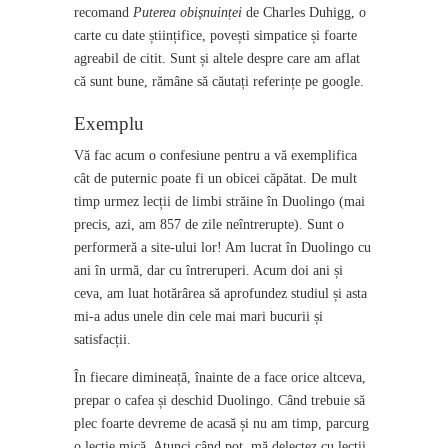
recomand
Puterea obișnuinței
de Charles Duhigg, o
carte cu date științifice, povești simpatice și foarte
agreabil de citit. Sunt și altele despre care am aflat
că sunt bune, rămâne să căutați referințe pe google.
Exemplu
Vă fac acum o confesiune pentru a vă exemplifica
cât de puternic poate fi un obicei căpătat. De mult
timp urmez lecții de limbi străine în Duolingo (mai
precis, azi, am 857 de zile neîntrerupte). Sunt o
performeră a site-ului lor! Am lucrat în Duolingo cu
ani în urmă, dar cu întreruperi. Acum doi ani și
ceva, am luat hotărârea să aprofundez studiul și asta
mi-a adus unele din cele mai mari bucurii și
satisfacții.
În fiecare dimineață, înainte de a face orice altceva,
prepar o cafea și deschid Duolingo. Când trebuie să
plec foarte devreme de acasă și nu am timp, parcurg
o lecție mică. Atunci când pot, mă delectez cu lecții