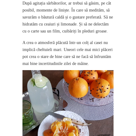
După agitația sărbătorilor, ar trebui să găsim, pe cât
posibil, momente de liniște. În care să medităm, să
savurăm o băutură caldă și o gustare preferată. Să ne
hidratăm cu ceaiuri și limonade. Și să ne delectăm
cu o carte sau un film, cuibăriți în pleduri groase.
A crea o atmosferă plăcută într-un colț al casei nu
implică cheltuieli mari. Uneori cele mai mici plăceri
pot crea o stare de bine care să ne facă să înfruntăm
mai bine incertitudinile zilei de mâine.