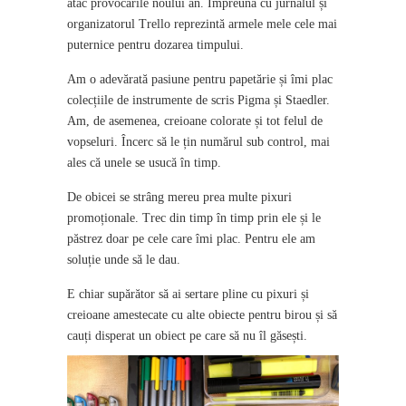
atac provocările noului an. Împreună cu jurnalul și
organizatorul Trello reprezintă armele mele cele mai
puternice pentru dozarea timpului.
Am o adevărată pasiune pentru papetărie și îmi plac
colecțiile de instrumente de scris Pigma și Staedler.
Am, de asemenea, creioane colorate și tot felul de
vopseluri. Încerc să le țin numărul sub control, mai
ales că unele se usucă în timp.
De obicei se strâng mereu prea multe pixuri
promoționale. Trec din timp în timp prin ele și le
păstrez doar pe cele care îmi plac. Pentru ele am
soluție unde să le dau.
E chiar supărător să ai sertare pline cu pixuri și
creioane amestecate cu alte obiecte pentru birou și să
cauți disperat un obiect pe care să nu îl găsești.