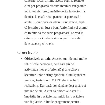
concerte. Doar privind aceste pagini, realizez
cum pot programa diferite întâlniri sau ședințe.
Scriu tot aici programările dorite la doctor, la
dentist, la coafor etc. pentru tot parcursul
anului. Chiar dacă datele nu sunt exacte, faptul
că le scriu e un lucru bun. Astfel îmi voi asuma
că trebuie să fac acele programări. Le văd în
caiet și știu că trebuie să sun pentru a stabili
date exacte pentru ele.
Obiectivele
Obiectivele anuale.
Acestea sunt de mai multe
feluri: cele personale, cele care țin de
activitatea mea profesională și alte câteva
specifice unor dorințe speciale. Cum spuneam
mai sus, toate sunt SMART, deci perfect
realizabile. Dar dacă vor rămâne doar aici, voi
uita iar de ele. Astfel că obiectivele vor fi
împărțite în bucățele mai mici. Iar bucățelele
vor fi plasate în lunile programate pentru