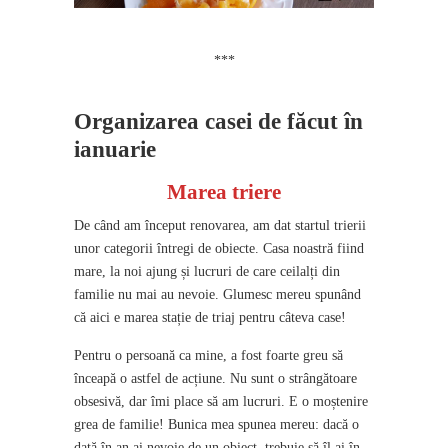
***
Organizarea casei de făcut în
ianuarie
Marea triere
De când am început renovarea, am dat startul trierii
unor categorii întregi de obiecte. Casa noastră fiind
mare, la noi ajung și lucruri de care ceilalți din
familie nu mai au nevoie. Glumesc mereu spunând
că aici e marea stație de triaj pentru câteva case!
Pentru o persoană ca mine, a fost foarte greu să
înceapă o astfel de acțiune. Nu sunt o strângătoare
obsesivă, dar îmi place să am lucruri. E o moștenire
grea de familie! Bunica mea spunea mereu: dacă o
dată în an ai nevoie de un obiect, trebuie să îl ai în