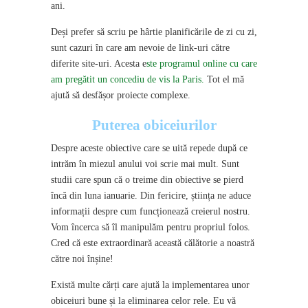
ani.
Deși prefer să scriu pe hârtie planificările de zi cu zi,
sunt cazuri în care am nevoie de link-uri către
diferite site-uri. Acesta e
ste programul online cu care
am pregătit un concediu de vis la Paris.
Tot el mă
ajută să desfășor proiecte complexe.
Puterea obiceiurilor
Despre aceste obiective care se uită repede după ce
intrăm în miezul anului voi scrie mai mult. Sunt
studii care spun că o treime din obiective se pierd
încă din luna ianuarie. Din fericire, știința ne aduce
informații despre cum funcționează creierul nostru.
Vom încerca să îl manipulăm pentru propriul folos.
Cred că este extraordinară această călătorie a noastră
către noi înșine!
Există multe cărți care ajută la implementarea unor
obiceiuri bune și la eliminarea celor rele. Eu vă