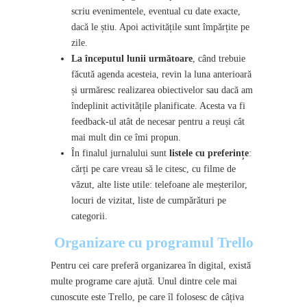
scriu evenimentele, eventual cu date exacte,
dacă le știu. Apoi activitățile sunt împărțite pe
zile.
La începutul lunii următoare
, când trebuie
făcută agenda acesteia, revin la luna anterioară
și urmăresc realizarea obiectivelor sau dacă am
îndeplinit activitățile planificate. Acesta va fi
feedback-ul atât de necesar pentru a reuși cât
mai mult din ce îmi propun.
În finalul jurnalului sunt
listele cu preferințe
:
cărți pe care vreau să le citesc, cu filme de
văzut, alte liste utile: telefoane ale meșterilor,
locuri de vizitat, liste de cumpărături pe
categorii.
Organizare cu programul Trello
Pentru cei care preferă organizarea în digital, există
multe programe care ajută. Unul dintre cele mai
cunoscute este Trello, pe care îl folosesc de câțiva