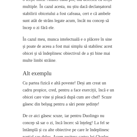
multiple. În cazul acesta, nu știu dacă declanșatorul
stabilirii obiceiului a fost cafeaua, cert e că ambele
sunt atât de strâns legate acum, încât nu concep să
încep o zi fără ele.
În cazul meu, munca intelectuală e o plăcere în sine
și poate de aceea a fost mai simplu să stabilesc acest
obicei și să îndeplinesc obiectivul de a ști bine mai
multe limbi străine.
Alt exemplu
Cu partea fizică e altă poveste! Deși am creat un
cadru propice, cred, pentru a face exerciții, încă e un
obicei care vine și pleacă după cum are chef! Scuze
găsesc din belșug pentru a sări peste ședințe!
De ce aici găsesc scuze, iar pentru Duolingo nu
concep să sar o zi, încă încerc să înțeleg! La fel se
întâmplă și cu alte obiective pe care le îndeplinesc
parțial sau deloc. Acum recitesc cartea lui Charles