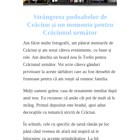
Strângerea podoabelor de
Crăciun și un memento pentru
Crăciunul următor
Am făcut multe fotografii, am păstrat meniurile de
Crăciun și am notat câteva evenimente, cu bune și
rele. Am deschis un board nou în Trello pentru
Crăciunul următor. Voi scrie câteva gânduri
privitoare la aceste sărbători care au fost deosebit de
frumoase pentru că am reușit să reunesc familia.
Mulți oameni golesc casa de ornamente imediat după
anul nou. Eu recunosc că amân cât pot de mult să le
strâng. Primul depozitat este bradul, apoi adun
decorațiile cu tematică strictă de Crăciun.
În schimb, cele cu specific de iarnă rămân pe loc
până când vremea de afară mă inspiră să le
înlocuiesc cu accente primăvăratice. La fel,