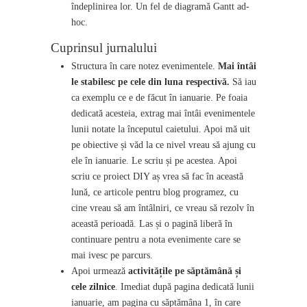
îndeplinirea lor. Un fel de diagramă Gantt ad-
hoc.
Cuprinsul jurnalului
Structura în care notez evenimentele.
Mai întâi
le stabilesc pe cele din luna respectivă.
Să iau
ca exemplu ce e de făcut în ianuarie. Pe foaia
dedicată acesteia, extrag mai întâi evenimentele
lunii notate la începutul caietului. Apoi mă uit
pe obiective și văd la ce nivel vreau să ajung cu
ele în ianuarie. Le scriu și pe acestea. Apoi
scriu ce proiect DIY aș vrea să fac în această
lună, ce articole pentru blog programez, cu
cine vreau să am întâlniri, ce vreau să rezolv în
această perioadă. Las și o pagină liberă în
continuare pentru a nota evenimente care se
mai ivesc pe parcurs.
Apoi urmează
activitățile pe săptămână și
cele zilnice
. Imediat după pagina dedicată lunii
ianuarie, am pagina cu săptămâna 1, în care