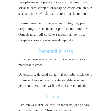
face plăcere să le priviți. Orice colț de casă, orice
sertar în care sortați și ordonați obiectele este un bun
start și, cine știe?, vă poate determina să continuați.
La înscrierea pentru newsletter-ul blogului, primiți
drept mulțumire că deveniți parte a comunității Stil
Organizat, un pdf cu câteva îndemnuri pentru a
începe sortarea și ordonarea dulapurilor.
Reparații în casă
Luna ianuarie este bună pentru a începe o listă cu
mentenanța casei.
De exemplu, de când nu ați mai schimbat sitele de la
robinete? Dacă nu aveți o dată stabilită și scrisă
pentru o operațiune, va fi, cel mai adesea, uitată.
În final…
Alte câteva lucruri de făcut în ianuarie, dar pe care
eu le amân pentru februarie sau martie: