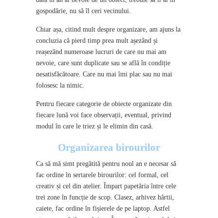
gospodărie, nu să îl ceri vecinului.
Chiar așa, citind mult despre organizare, am ajuns la
concluzia că pierd timp prea mult așezând și
reașezând numeroase lucruri de care nu mai am
nevoie, care sunt duplicate sau se află în condiție
nesatisfăcătoare. Care nu mai îmi plac sau nu mai
folosesc la nimic.
Pentru fiecare categorie de obiecte organizate din
fiecare lună voi face observații, eventual, privind
modul în care le triez și le elimin din casă.
Organizarea birourilor
Ca să mă simt pregătită pentru noul an e necesar să
fac ordine în sertarele birourilor: cel formal, cel
creativ și cel din atelier. Împart papetăria între cele
trei zone în funcție de scop. Clasez, arhivez hârtii,
caiete, fac ordine în fișierele de pe laptop. Astfel