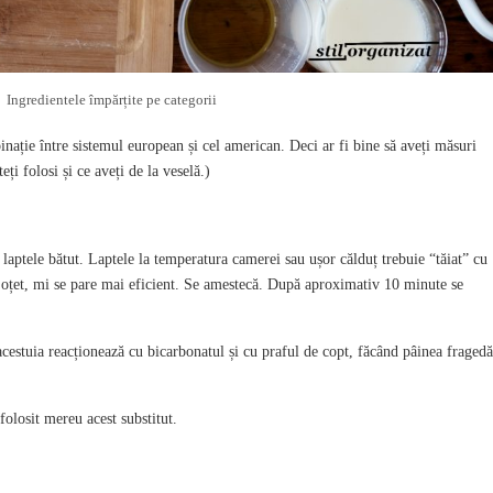
Ingredientele împărțite pe categorii
nație între sistemul european și cel american. Deci ar fi bine să aveți măsuri
eți folosi și ce aveți de la veselă.)
c laptele bătut. Laptele la temperatura camerei sau ușor călduț trebuie “tăiat” cu
 oțet, mi se pare mai eficient. Se amestecă. După aproximativ 10 minute se
acestuia reacționează cu bicarbonatul și cu praful de copt, făcând pâinea fragedă
folosit mereu acest substitut.