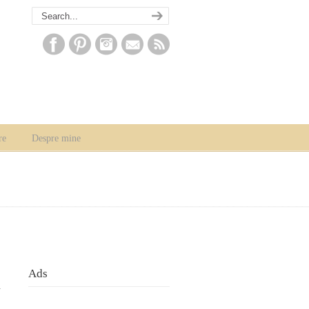
re
Despre mine
Ads
u