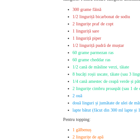
300 grame făină
1/2 linguriță bicarbonat de sodiu
2 lingurițe praf de copt
1 linguriță sare
1 linguriță piper
1/2 linguriță pudră de muștar
60 grame parmezan ras
60 grame cheddar ras
1/2 cană de măsline verzi, tăiate
8 bucăți roșii uscate, tăiate (sau 3 ling
1/4 cană amestec de ceapă verde și păt
2 lingurițe cimbru proaspăt (sau 1 de
2 ouă
două linguri și jumătate de ulei de mă
lapte bătut (făcut din 300 ml lapte și 
Pentru topping:
1 gălbenuș
2 lingurițe de apă