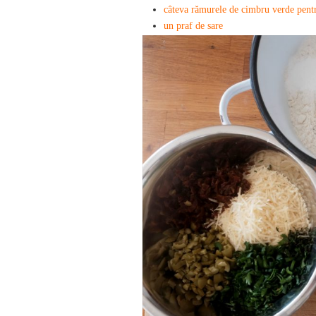
câteva rămurele de cimbru verde pent
un praf de sare