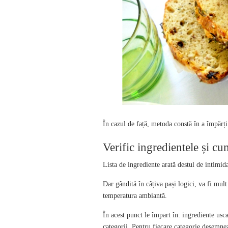
În cazul de față, metoda constă în a împărț
Verific ingredientele și cu
Lista de ingrediente arată destul de intimid
Dar gândită în câțiva pași logici, va fi mul
temperatura ambiantă.
În acest punct le împart în: ingrediente usc
categorii. Pentru fiecare categorie desemne