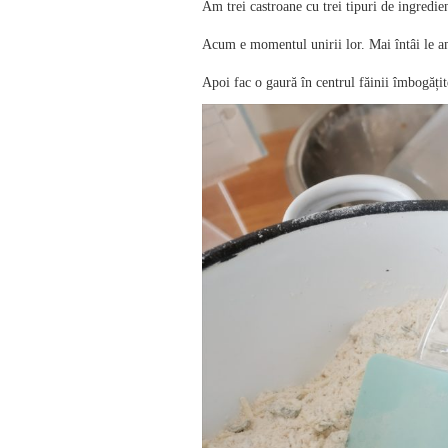
Am trei castroane cu trei tipuri de ingredie
Acum e momentul unirii lor. Mai întâi le a
Apoi fac o gaură în centrul făinii îmbogățit