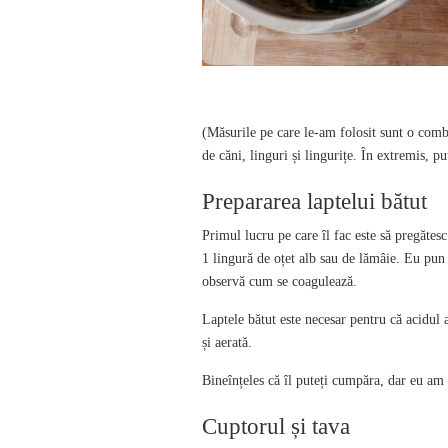
(Măsurile pe care le-am folosit sunt o combi
de căni, linguri și lingurițe. În extremis, put
Prepararea laptelui bătut
Primul lucru pe care îl fac este să pregătes
1 lingură de oțet alb sau de lămâie. Eu pun
observă cum se coagulează.
Laptele bătut este necesar pentru că acidul 
și aerată.
Bineînțeles că îl puteți cumpăra, dar eu am 
Cuptorul și tava