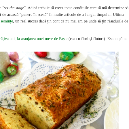
: “
set the stage
“. Adică trebuie să creez toate condițiile care să mă determine să
it de această “punere în scenă” în multe articole de-a lungul timpului. Ultima
t semințe
, un real succes dacă țin cont că nu mai am pe unde să țin răsadurile de
âțiva ani, la aranjarea unei mese de Paște
(cea cu flori și fluturi). Este o pâine