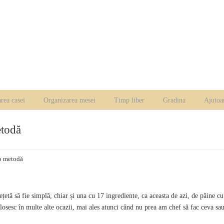
rea casei
Organizarea mesei
Timp liber
Gradina
Ajutoa
etodă
 o metodă
țetă să fie simplă, chiar și una cu 17 ingrediente, ca aceasta de azi, de pâine cu
losesc în multe alte ocazii, mai ales atunci când nu prea am chef să fac ceva sa