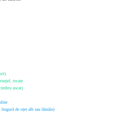
uri)
runjel, tocate
 cimbru uscat)
sline
1 lingură de oțet alb sau lămâie)