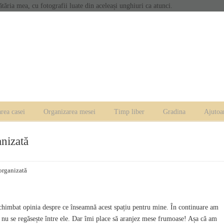
ăria mea, cu fotografii luate din aceleași unghiuri ca atunci.
rea casei
Organizarea mesei
Timp liber
Gradina
Ajutoa
anizată
 organizată
chimbat opinia despre ce înseamnă acest spațiu pentru mine. În continuare am
 nu se regăsește între ele. Dar îmi place să aranjez mese frumoase! Așa că am