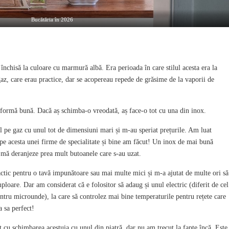
Bucătăria în 2026
nchisă la culoare cu marmură albă. Era perioada în care stilul acesta era la
az, care erau practice, dar se acopereau repede de grăsime de la vaporii de
 formă bună. Dacă aș schimba-o vreodată, aș face-o tot cu una din inox.
l pe gaz cu unul tot de dimensiuni mari și m-au speriat prețurile. Am luat
 pe acesta unei firme de specialitate și bine am făcut! Un inox de mai bună
u mă deranjeze prea mult butoanele care s-au uzat.
ctic pentru o tavă impunătoare sau mai multe mici și m-a ajutat de multe ori să
loare. Dar am considerat că e folositor să adaug și unul electric (diferit de cel
tru microunde), la care să controlez mai bine temperaturile pentru rețete care
a sa perfect!
t cu schimbarea acestuia cu unul din piatră, dar nu am trecut la fapte încă. Este