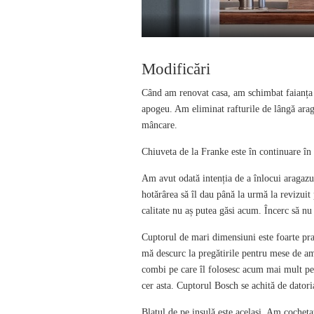
Modificări
Când am renovat casa, am schimbat faianța î
apogeu. Am eliminat rafturile de lângă arag
mâncare.
Chiuveta de la Franke este în continuare în
Am avut odată intenția de a înlocui aragazu
hotărârea să îl dau până la urmă la revizuit
calitate nu aș putea găsi acum. Încerc să n
Cuptorul de mari dimensiuni este foarte pra
mă descurc la pregătirile pentru mese de amp
combi pe care îl folosesc acum mai mult pen
cer asta. Cuptorul Bosch se achită de datori
Blatul de pe insulă este același. Am cocheta