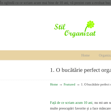
În oglindă cu ce scriam acum mai bine de 10 ani, vă prezint cum a evoluat bucăt
Home
Organiza
Navigation
1. O bucătărie perfect org
→
→
Home
Featured
1. O bucătărie perfect
Față de ce scriam acum 10 ani
, nu mi-am s
multe preocupări favorite și a face mâncare