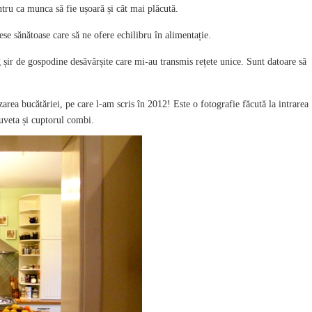
tru ca munca să fie ușoară și cât mai plăcută.
se sănătoase care să ne ofere echilibru în alimentație.
 șir de gospodine desăvârșite care mi-au transmis rețete unice. Sunt datoare să
zarea bucătăriei, pe care l-am scris în 2012! Este o fotografie făcută la intrarea
iuveta și cuptorul combi.