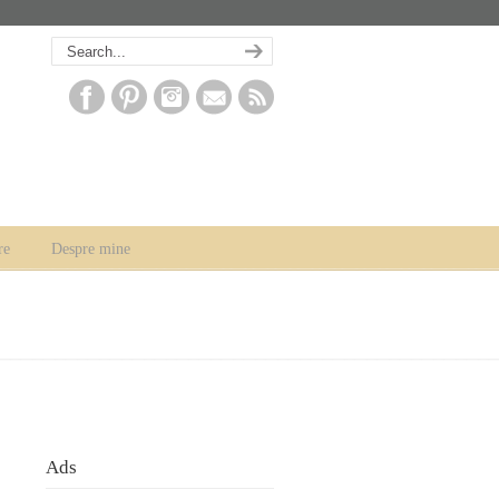
re
Despre mine
Ads