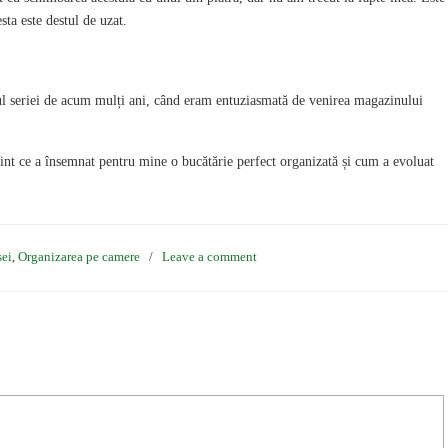
sta este destul de uzat.
utul seriei de acum mulți ani, când eram entuziasmată de venirea magazinului
zint ce a însemnat pentru mine o bucătărie perfect organizată și cum a evoluat
sei
,
Organizarea pe camere
/
Leave a comment