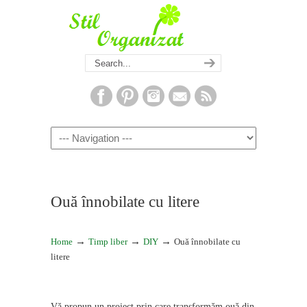
Navigation
Ouă înnobilate cu litere
→
→
→
Home
Timp liber
DIY
Ouă înnobilate cu
litere
Vă propun un proiect prin care transformăm ouă din