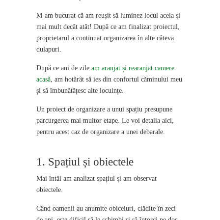
M-am bucurat că am reușit să luminez locul acela și
mai mult decât atât! După ce am finalizat proiectul,
proprietarul a continuat organizarea în alte câteva
dulapuri.
După ce ani de zile
am aranjat și rearanjat camere
acasă
, am hotărât să ies din confortul căminului meu
și să îmbunătățesc alte locuințe.
Un proiect de organizare a unui spațiu presupune
parcurgerea mai multor etape. Le voi detalia aici,
pentru acest caz de organizare a unei debarale.
1. Spațiul și obiectele
Mai întâi am analizat spațiul și am observat
obiectele.
Când oamenii au anumite obiceiuri, clădite în zeci
de ani, este dificil să le schimbi și să întorci pe dos