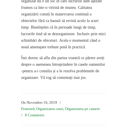
organizat nu e un loc în care lucrurile sunt așezate
frumos ca într-o vitrină de muzeu. Calitatea
organizării constă în manevrarea continuă a
obiectelor fără ca haosul să revină acolo la scurt
timp. Bineînțeles că în perioade lungi de timp,
lucrurile tind să se dezorganizeze. Inclusiv prin mici
schimbări de obiceiuri. Acela e momentul când o
nouă amenajare trebuie pusă în practică.
Îmi doresc să aflu din partea voastră ce părere aveți
despre o asemenea întreprindere în casele oamenilor
-pentru a-i consilia și a le rezolva problemele de
organizare. Vă rog să comentați mai jos.
On November 16, 2019
/
Featured
,
Organizarea casei
,
Organizarea pe camere
/
8 Comments