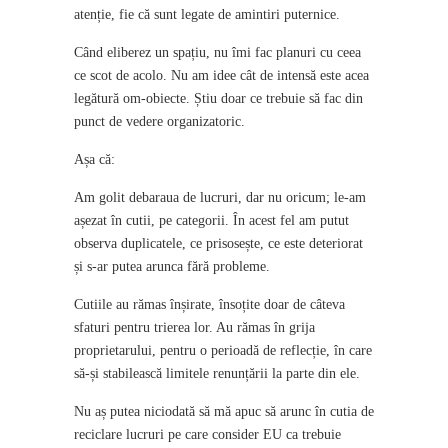
atenție, fie că sunt legate de amintiri puternice.
Când eliberez un spațiu, nu îmi fac planuri cu ceea
ce scot de acolo. Nu am idee cât de intensă este acea
legătură om-obiecte. Știu doar ce trebuie să fac din
punct de vedere organizatoric.
Așa că:
Am golit debaraua de lucruri, dar nu oricum; le-am
așezat în cutii, pe categorii. În acest fel am putut
observa duplicatele, ce prisosește, ce este deteriorat
și s-ar putea arunca fără probleme.
Cutiile au rămas înșirate, însoțite doar de câteva
sfaturi pentru trierea lor. Au rămas în grija
proprietarului, pentru o perioadă de reflecție, în care
să-și stabilească limitele renunțării la parte din ele.
Nu aș putea niciodată să mă apuc să arunc în cutia de
reciclare lucruri pe care consider EU ca trebuie