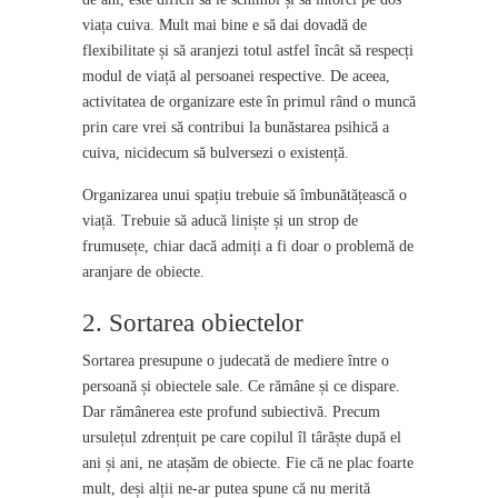
viața cuiva. Mult mai bine e să dai dovadă de
flexibilitate și să aranjezi totul astfel încât să respecți
modul de viață al persoanei respective. De aceea,
activitatea de organizare este în primul rând o muncă
prin care vrei să contribui la bunăstarea psihică a
cuiva, nicidecum să bulversezi o existență.
Organizarea unui spațiu trebuie să îmbunătățească o
viață. Trebuie să aducă liniște și un strop de
frumusețe, chiar dacă admiți a fi doar o problemă de
aranjare de obiecte.
2. Sortarea obiectelor
Sortarea presupune o judecată de mediere între o
persoană și obiectele sale. Ce rămâne și ce dispare.
Dar rămânerea este profund subiectivă. Precum
ursulețul zdrențuit pe care copilul îl târăște după el
ani și ani, ne atașăm de obiecte. Fie că ne plac foarte
mult, deși alții ne-ar putea spune că nu merită