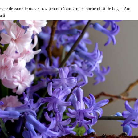
are de zambile mov și roz pentru că am vrut ca buchetul să fie bogat. Am
ață.