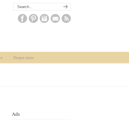
re
Despre mine
Ads