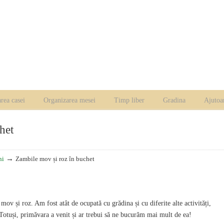
rea casei
Organizarea mesei
Timp liber
Gradina
Ajutoa
het
→
ni
Zambile mov și roz în buchet
ov și roz. Am fost atât de ocupată cu grădina și cu diferite alte activități,
 Totuși, primăvara a venit și ar trebui să ne bucurăm mai mult de ea!