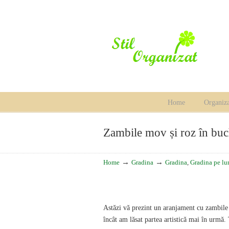
Home
Organiza
Navigation
Zambile mov și roz în buc
→
→
Home
Gradina
Gradina
,
Gradina pe lu
Astăzi vă prezint un aranjament cu zambile m
încât am lăsat partea artistică mai în urmă.