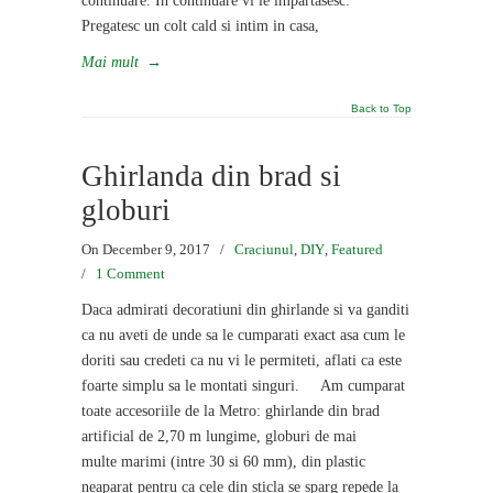
continuare. In continuare vi le impartasesc:
Pregatesc un colt cald si intim in casa,
Mai mult
→
Back to Top
Ghirlanda din brad si
globuri
On December 9, 2017
/
Craciunul
,
DIY
,
Featured
/
1 Comment
Daca admirati decoratiuni din ghirlande si va ganditi
ca nu aveti de unde sa le cumparati exact asa cum le
doriti sau credeti ca nu vi le permiteti, aflati ca este
foarte simplu sa le montati singuri. Am cumparat
toate accesoriile de la Metro: ghirlande din brad
artificial de 2,70 m lungime, globuri de mai
multe marimi (intre 30 si 60 mm), din plastic
neaparat pentru ca cele din sticla se sparg repede la