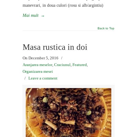
manevrari, in doua culori (rosu si alb/argintiu)
Mai mult
→
Back to Top
Masa rustica in doi
On December 5, 2016
/
Aranjarea meselor
,
Craciunul
,
Featured
,
Organizarea mesei
/
Leave a comment