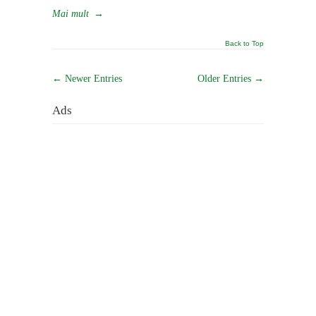
Mai mult
→
Back to Top
← Newer Entries
Older Entries →
Ads