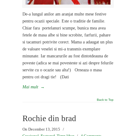
De-a lungul anilor am aranjat multe mese festive
pentru ocazii speciale. Este o traditie de familie.
Chiar fara portelanuri scumpe, bunica mea avea
fetele de masa albe si bine scrobite, farfurii, pahare
si tacamuri potrivite corect. Mama a adaugat un plus
de valoare veselei si mi-a transmis exemplare
minunate. Iar mancarurile au fost dintotdeauna de
poveste (adica se mai povesteste si azi despre felurile
servite cu o ocazie sau alta!) Orneaza o masa
pentru cei dragi tie! (Dati
Mai mult
→
Back to Top
Rochie din brad
On December 13, 2015
/
Craciunul
,
Featured
,
Timp liber
/
4 Comments