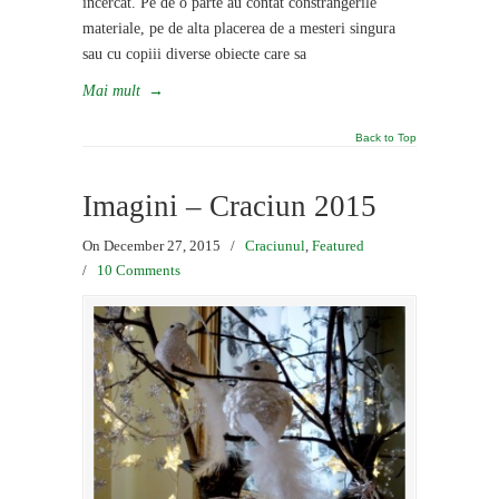
incercat. Pe de o parte au contat constrangerile
materiale, pe de alta placerea de a mesteri singura
sau cu copiii diverse obiecte care sa
Mai mult
→
Back to Top
Imagini – Craciun 2015
On December 27, 2015
/
Craciunul
,
Featured
/
10 Comments