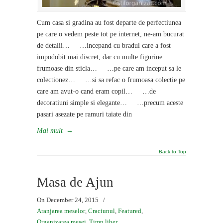
Cum casa si gradina au fost departe de perfectiunea
pe care o vedem peste tot pe internet, ne-am bucurat
de detalii… …incepand cu bradul care a fost
impodobit mai discret, dar cu multe figurine
frumoase din sticla… …pe care am inceput sa le
colectionez… …si sa refac o frumoasa colectie pe
care am avut-o cand eram copil… …de
decoratiuni simple si elegante… …precum aceste
pasari asezate pe ramuri taiate din
Mai mult
→
Back to Top
Masa de Ajun
On December 24, 2015
/
Aranjarea meselor
,
Craciunul
,
Featured
,
Organizarea mesei
,
Timp liber