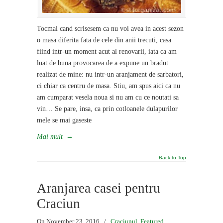
Tocmai cand scrisesem ca nu voi avea in acest sezon
o masa diferita fata de cele din anii trecuti, casa
fiind intr-un moment acut al renovarii, iata ca am
luat de buna provocarea de a expune un bradut
realizat de mine: nu intr-un aranjament de sarbatori,
ci chiar ca centru de masa. Stiu, am spus aici ca nu
am cumparat vesela noua si nu am cu ce noutati sa
vin… Se pare, insa, ca prin cotloanele dulapurilor
mele se mai gaseste
Mai mult
→
Back to Top
Aranjarea casei pentru
Craciun
On November 23, 2016
/
Craciunul
,
Featured