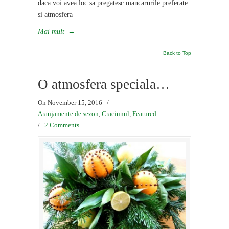
daca voi avea loc sa pregatesc mancarurile preferate
si atmosfera
Mai mult
→
Back to Top
O atmosfera speciala…
On November 15, 2016
/
Aranjamente de sezon
,
Craciunul
,
Featured
/
2 Comments