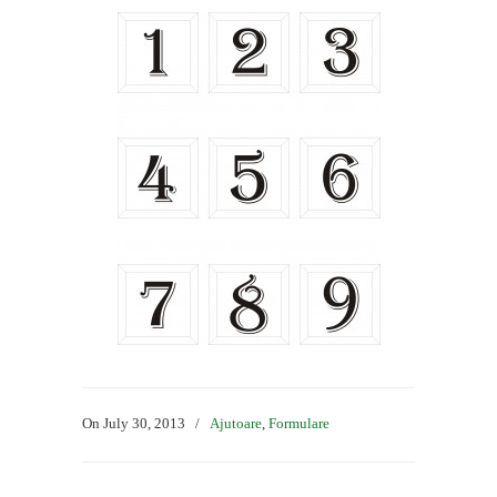
On July 30, 2013
/
Ajutoare
,
Formulare