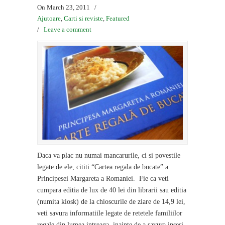
On March 23, 2011
/
Ajutoare
,
Carti si reviste
,
Featured
/
Leave a comment
Daca va plac nu numai mancarurile, ci si povestile
legate de ele, cititi “Cartea regala de bucate” a
Principesei Margareta a Romaniei. Fie ca veti
cumpara editia de lux de 40 lei din librarii sau editia
(numita kiosk) de la chioscurile de ziare de 14,9 lei,
veti savura informatiile legate de retetele familiilor
regale din lumea intreaga, inainte de a savura insesi